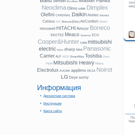
Ballu
Master
Sensei
Planika
MicroBoss
топ
Neoclima
Dimplex
нагр
Olmo
odak
Daikin
Olefini
Airelec
CARDINAL
ekotez
Celsius
AirComfort
AIC
Breeze(Elite)
Olefini
Boneco
HITACHI
Amcor
microwell
Meaco
EKOTEZ
ECO
Systemair
Cooper&Hunter
mitsubishi
roda
Panasonic
electric
sharp
Idea
hidros
Carrier
Toshiba
ALF
AEG
SmartWay
Gree
Mitsubishi Heavy
РБМ
Midea
Noirot
Electrolux
applimo
AUCMA
DESA
LG
Deye
sunny
Информация
Дисконтная система
Инструкции
Карта сайта
Пот
Нап