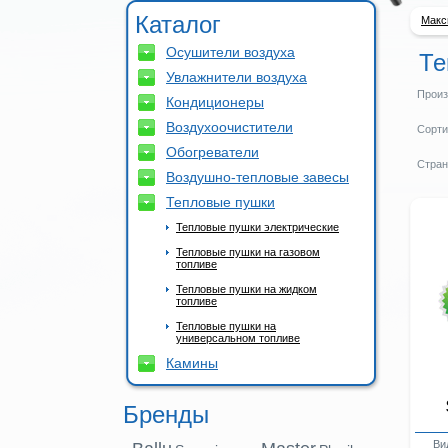
Каталог
Макс
Осушители воздуха
Те
Увлажнители воздуха
Произ
Кондиционеры
Воздухоочистители
Сорти
Обогреватели
Стран
Воздушно-тепловые завесы
Тепловые пушки
Тепловые пушки электрические
Тепловые пушки на газовом
топливе
Тепловые пушки на жидком
топливе
Тепловые пушки на
универсальном топливе
Камины
Бренды
Вид