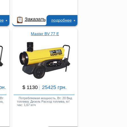
Заказать
ее
подробнее
Master BV 77 E
рн.
$ 1130
25425 грн.
Вт
Потребляемая мощность, Вт: 20 Вид
ва,
топлива: Дизель Расход топлива, кг/
час: 1,67 кг/ч