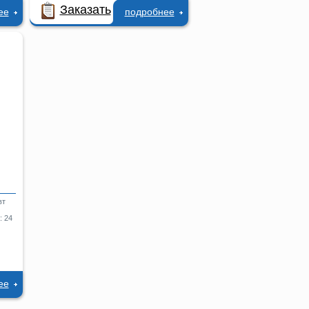
Заказать
ее
подробнее
.
вт
: 24
ее