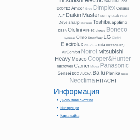
mitsubishi electric
Idea
CARDINAL
Dimplex
Amcor
Celsius
EKOTEZ
Gree
Daikin
Master
sunny
ALF
odak
РБМ
Toshiba
sharp
applimo
Deye
MicroBoss
Boneco
Olefini
Airelec
DESA
ekotez
LG
Olmo
SmartWay
Olefini
Systemair
Electrolux
roda
AIC
AEG
Breeze(Elite)
Noirot
Mitsubishi
AirComfort
Cooper&Hunter
Heavy
Meaco
Panasonic
Carrier
microwell
Midea
Ballu
Sensei
Planika
ECO
AUCMA
hidros
Neoclima
HITACHI
Информация
Дисконтная система
Инструкции
Карта сайта