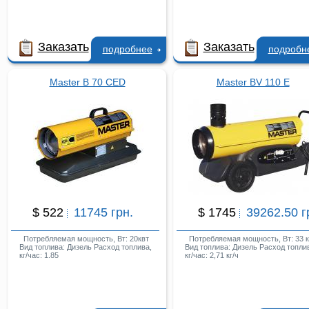
Заказать
Заказать
подробнее
подробн
Master B 70 CED
Master BV 110 E
$ 522
11745 грн.
$ 1745
39262.50 г
Потребляемая мощность, Вт: 20квт
Потребляемая мощность, Вт: 33 к
Вид топлива: Дизель Расход топлива,
Вид топлива: Дизель Расход топли
кг/час: 1.85
кг/час: 2,71 кг/ч