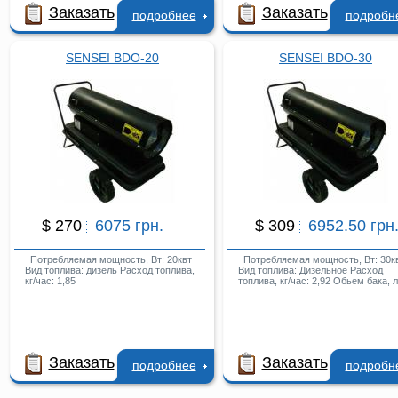
Заказать
Заказать
подробнее
подробн
SENSEI BDO-20
SENSEI BDO-30
$ 270
6075 грн.
$ 309
6952.50 грн
Потребляемая мощность, Вт: 20квт
Потребляемая мощность, Вт: 30к
Вид топлива: дизель Расход топлива,
Вид топлива: Дизельное Расход
кг/час: 1,85
топлива, кг/час: 2,92 Обьем бака, л
Заказать
Заказать
подробнее
подробн