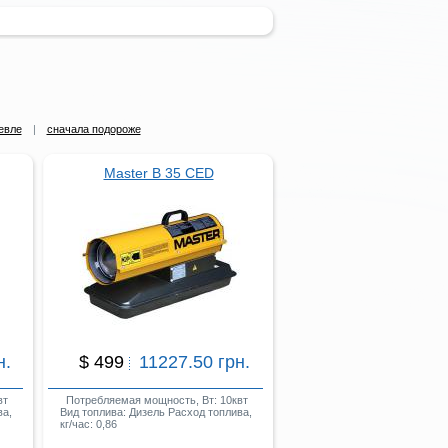
евле
|
сначала подороже
Master B 35 CED
н.
$ 499
11227.50 грн.
вт
Потребляемая мощность, Вт: 10квт
ва,
Вид топлива: Дизель Расход топлива,
кг/час: 0,86