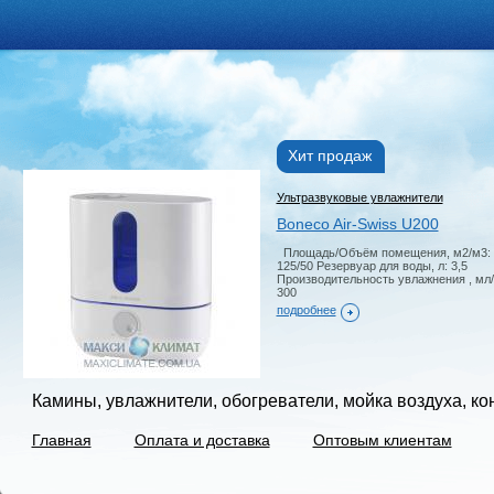
Хит продаж
Ультразвуковые увлажнители
Boneco Air-Swiss U200
Площадь/Объём помещения, м2/м3:
125/50 Резервуар для воды, л: 3,5
Производительность увлажнения , мл/
300
подробнее
Камины, увлажнители, обогреватели, мойка воздуха, к
Главная
Оплата и доставка
Оптовым клиентам