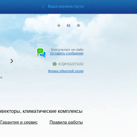
| Ваша корзина пуста
Хит продаж
Консультант он-лайн
Оставить сообщение
Паровые увлажнители
Boneco S450
ICQ# 612271152
Площадь/Объём помещения, м2/м
Форма обратной свзяи
60/150 Резервуар для воды, л: 7
ч:
Производительность увлажнения , м
550
подробнее
онвекторы, климатические комплексы
Гарантия и сервис
Правила работы