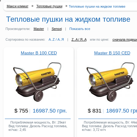
»
»
Макси климат
Тепловые пушки
Тепловые пушки на жидком топливе
Тепловые пушки на жидком топливе
Производители:
Master
|
Sensei
|
Показать все
Сортировка по названию:
A..Z / А..Я
|
Z..A / Я..А
или по цене:
сначала подеш
Master B 100 CED
Master B 150 CED
$ 755
16987.50 грн.
$ 831
18697.50 гр
Потребляемая мощность, Вт: 29квт
Потребляемая мощность, Вт: 44к
Вид топлива: Дизель Расход топлива,
Вид топлива: Дизель Расход топли
кг/час: 2,45
кг/час: 3,72 кг/ч