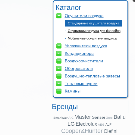
Каталог
Осушители воздуха
Стандартные осушители воздуха
Осушители воздуха для бассейна
Мобильные осушители воздуха
Увлажнители воздуха
Кондиционеры
Воздухоочистители
Обогреватели
Воздушно-тепловые завесы
Тепловые пушки
Камины
Бренды
Master
Ballu
Sensei
SmartWay
AIC
Gree
LG
Electrolux
ALF
AEG
Cooper&Hunter
Olefini