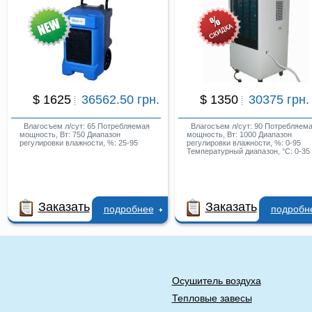
$ 1625
36562.50 грн.
$ 1350
30375 грн.
Влагосъем л/сут: 65 Потребляемая
Влагосъем л/сут: 90 Потребляем
мощность, Вт: 750 Диапазон
мощность, Вт: 1000 Диапазон
регулировки влажности, %: 25-95
регулировки влажности, %: 0-95
Температурный диапазон, °С: 0-35
Заказать
Заказать
подробнее
подробн
Осушитель воздуха
Тепловые завесы