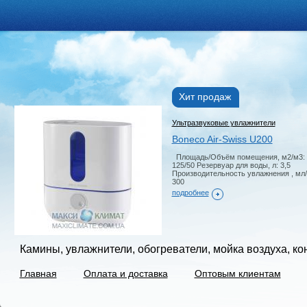
Хит продаж
Ультразвуковые увлажнители
Boneco Air-Swiss U200
Площадь/Объём помещения, м2/м3:
125/50 Резервуар для воды, л: 3,5
Производительность увлажнения , мл/
300
подробнее
Камины, увлажнители, обогреватели, мойка воздуха, к
Главная
Оплата и доставка
Оптовым клиентам