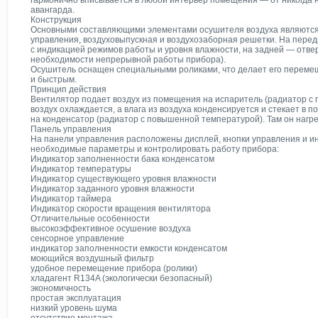
гармонично вписывается в любой интерьер помещения — от никогда н
авангарда.
Конструкция
Основными составляющими элементами осушителя воздуха являются 
управления, воздуховыпускная и воздухозаборная решетки. На пере
с индикацией режимов работы и уровня влажности, на задней — отвер
необходимости непрерывной работы прибора).
Осушитель оснащен специальными роликами, что делает его перемеще
и быстрым.
Принцип действия
Вентилятор подает воздух из помещения на испаритель (радиатор с 
воздух охлаждается, а влага из воздуха конденсируется и стекает в 
на конденсатор (радиатор с повышенной температурой). Там он нагр
Панель управления
На панели управления расположены дисплей, кнопки управления и и
необходимые параметры и контролировать работу прибора:
Индикатор заполненности бака конденсатом
Индикатор температуры
Индикатор существующего уровня влажности
Индикатор заданного уровня влажности
Индикатор таймера
Индикатор скорости вращения вентилятора
Отличительные особенности
высокоэффективное осушение воздуха
сенсорное управление
индикатор заполненности емкости конденсатом
моющийся воздушный фильтр
удобное перемещение прибора (ролики)
хладагент R134A (экологически безопасный)
экономичность
простая эксплуатация
низкий уровень шума