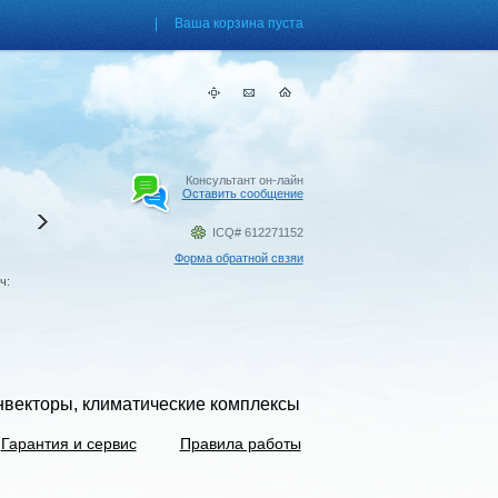
| Ваша корзина пуста
Хит продаж
Консультант он-лайн
Оставить сообщение
Паровые увлажнители
Boneco S450
ICQ# 612271152
Площадь/Объём помещения, м2/м
Форма обратной свзяи
60/150 Резервуар для воды, л: 7
ч:
Производительность увлажнения , м
550
подробнее
онвекторы, климатические комплексы
Гарантия и сервис
Правила работы