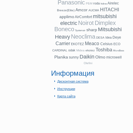
Panasonic
Airelec
roda
РБМ
hidros
HITACHI
Amcor
Breeze(Elite)
AUCMA
mitsubishi
applimo
AirComfort
Noirot
Dimplex
electric
Boneco
Mitsubishi
sharp
Systemair
Neoclima
Heavy
Deye
Idea
DESA
Carrier
Meaco
Celsius
EKOTEZ
ECO
Toshiba
odak
CARDINAL
Midea
ekotez
MicroBoss
Daikin
Planika
Olmo
sunny
microwell
Olefini
Информация
Дисконтная система
Инструкции
Карта сайта