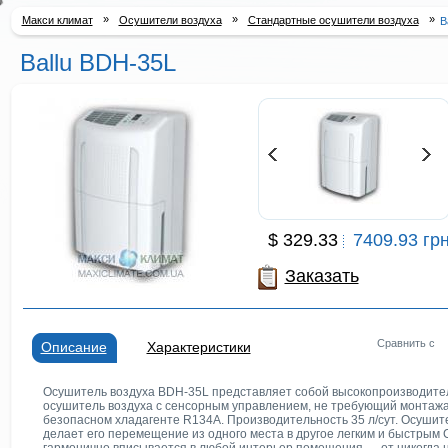
»
»
»
Макси климат
Осушители воздуха
Стандартные осушители воздуха
B
Ballu BDH-35L
$ 329.33
7409.93 грн
Заказать
Сравнить c
Описание
Характеристики
Осушитель воздуха BDH-35L представляет собой высокопроизводите
осушитель воздуха с сенсорным управлением, не требующий монтажа
безопасном хладагенте R134A. Производительность 35 л/сут. Осуши
делает его перемещение из одного места в другое легким и быстрым