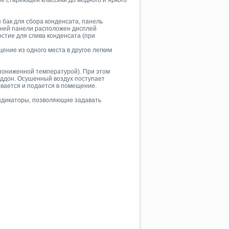
е стареющей классики до модного и яркого
бак для сбора конденсата, панель
дней панели расположен дисплей
стие для слива конденсата (при
ние из одного места в другое легким
пониженной температурой). При этом
поддон. Осушенный воздух поступает
евается и подается в помещение.
ндикаторы, позволяющие задавать