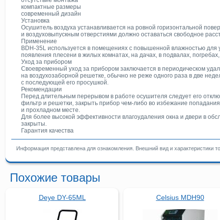
отсутствие монтажа
компактные размеры
современный дизайн
Установка
Осушитель воздуха устанавливается на ровной горизонтальной пове
и воздуховыпускным отверстиями должно оставаться свободное расст
Применение
BDH-35L используется в помещениях с повышенной влажностью для 
появления плесени в жилых комнатах, на дачах, в подвалах, погребах, 
Уход за прибором
Своевременный уход за прибором заключается в периодическом удал
на воздухозаборной решетке, обычно не реже одного раза в две нед
с последующей его просушкой.
Рекомендации
Перед длительным перерывом в работе осушителя следует его отключи
фильтр и решетки, закрыть прибор чем-либо во избежание попадания 
и прохладном месте.
Для более высокой эффективности влагоудаления окна и двери в о
закрыты.
Гарантия качества
Информация представлена для ознакомления. Внешний вид и характеристики тов
Похожие товары
Deye DY-65ML
Celsius MDH90