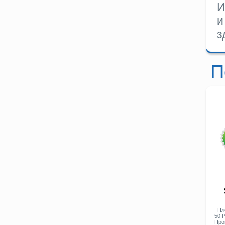
И
и
з
П
Пло
50 Р
Про