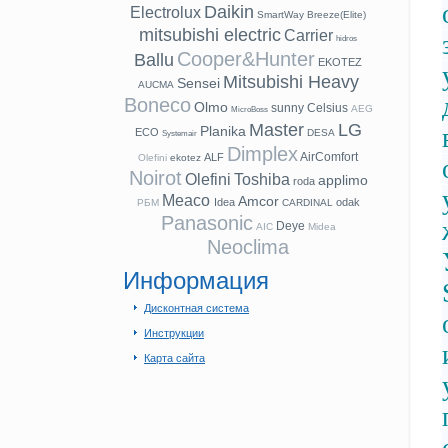
Daikin
Electrolux
SmartWay
Breeze(Elite)
mitsubishi electric
Carrier
hidros
Cooper&Hunter
Ballu
EKOTEZ
Mitsubishi Heavy
Sensei
AUCMA
Boneco
Olmo
sunny
Celsius
AEG
MicroBoss
Master
LG
Planika
ECO
DESA
Systemair
Dimplex
AirComfort
ALF
Olefini
ekotez
Noirot
Olefini
Toshiba
applimo
roda
Meaco
Amcor
Idea
odak
РБМ
CARDINAL
Panasonic
Deye
AIC
Midea
Neoclima
Информация
Дисконтная система
Инструкции
Карта сайта