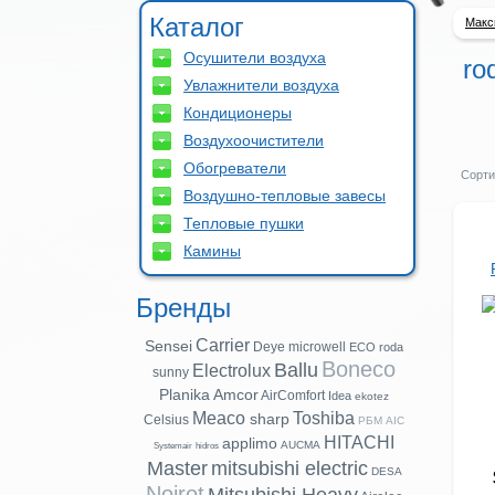
Каталог
Макс
Осушители воздуха
ro
Увлажнители воздуха
Кондиционеры
Воздухоочистители
Обогреватели
Сорти
Воздушно-тепловые завесы
Тепловые пушки
Камины
Бренды
Carrier
Sensei
Deye
microwell
ECO
roda
Boneco
Ballu
Electrolux
sunny
Planika
Amcor
AirComfort
Idea
ekotez
Meaco
Toshiba
sharp
Celsius
РБМ
AIC
HITACHI
applimo
AUCMA
Systemair
hidros
Master
mitsubishi electric
DESA
Noirot