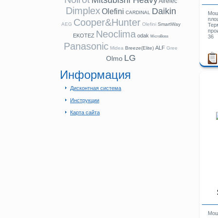
Mitsubishi Heavy
Airelec
Dimplex
Daikin
Olefini
CARDINAL
Мощ
пло
Cooper&Hunter
AEG
Olefini
SmartWay
Тер
про
Neoclima
EKOTEZ
odak
36
MicroBoss
Panasonic
ALF
Midea
Breeze(Elite)
Gree
LG
Olmo
Информация
Дисконтная система
Инструкции
Карта сайта
Мощ