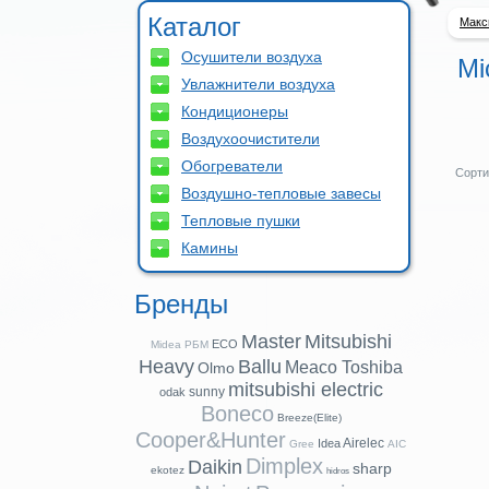
Каталог
Макс
Осушители воздуха
Mi
Увлажнители воздуха
Кондиционеры
Воздухоочистители
Обогреватели
Сорти
Воздушно-тепловые завесы
Тепловые пушки
Камины
Бренды
Master
Mitsubishi
ECO
Midea
РБМ
Heavy
Ballu
Meaco
Toshiba
Olmo
mitsubishi electric
sunny
odak
Boneco
Breeze(Elite)
Cooper&Hunter
Airelec
Idea
Gree
AIC
Dimplex
Daikin
sharp
ekotez
hidros