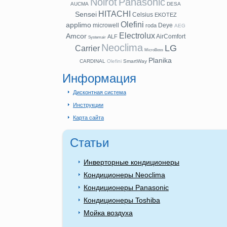
Noirot
Panasonic
AUCMA
DESA
HITACHI
Sensei
Celsius
EKOTEZ
Olefini
applimo
microwell
Deye
roda
AEG
Electrolux
Amcor
AirComfort
ALF
Systemair
Neoclima
LG
Carrier
MicroBoss
Planika
CARDINAL
Olefini
SmartWay
Информация
Дисконтная система
Инструкции
Карта сайта
Статьи
Инверторные кондиционеры
Кондиционеры Neoclima
Кондиционеры Panasonic
Кондиционеры Toshiba
Мойка воздуха