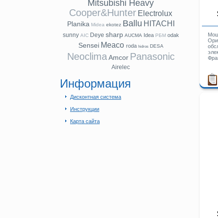
Mitsubishi Heavy
Cooper&Hunter
Electrolux
Ballu
HITACHI
Planika
Midea
ekotez
sharp
sunny
Deye
Мощ
Idea
odak
AIC
AUCMA
РБМ
Ори
Meaco
Sensei
roda
DESA
обс
hidros
эле
Neoclima
Panasonic
Amcor
Фра
Airelec
Информация
Дисконтная система
Инструкции
Карта сайта