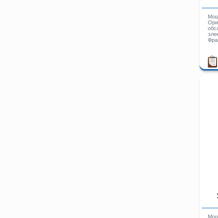
Мощ
Ори
обс
эле
Фра
Мощ