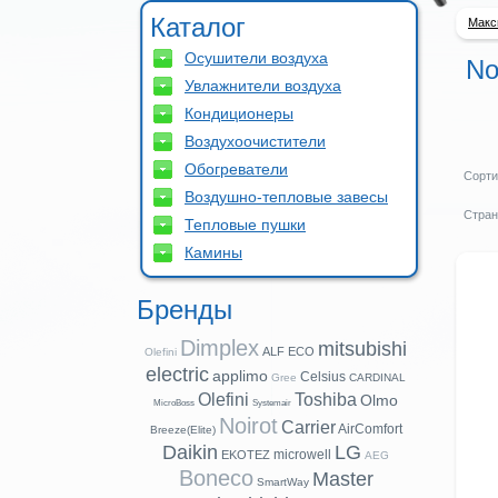
Каталог
Макс
Осушители воздуха
No
Увлажнители воздуха
Кондиционеры
Воздухоочистители
Обогреватели
Сорти
Воздушно-тепловые завесы
Стран
Тепловые пушки
Камины
Бренды
Dimplex
mitsubishi
ALF
ECO
Olefini
electric
applimo
Celsius
Gree
CARDINAL
Olefini
Toshiba
Olmo
MicroBoss
Systemair
Noirot
Carrier
AirComfort
Breeze(Elite)
Daikin
LG
microwell
EKOTEZ
AEG
Boneco
Master
SmartWay