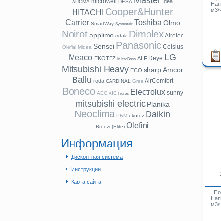
Master
microwell
Idea
AUCMA
DESA
Нап
Cooper&Hunter
м3/
HITACHI
Carrier
Toshiba
Olmo
SmartWay
Systemair
Noirot
Dimplex
applimo
Airelec
odak
Panasonic
Sensei
Celsius
Olefini
Midea
LG
Meaco
Deye
EKOTEZ
ALF
MicroBoss
Mitsubishi Heavy
sharp
Amcor
ECO
Ballu
AirComfort
roda
CARDINAL
Gree
Boneco
Electrolux
sunny
AEG
AIC
hidros
mitsubishi electric
Planika
Neoclima
Daikin
РБМ
ekotez
Olefini
Breeze(Elite)
Информация
Дисконтная система
Инструкции
Карта сайта
Пот
Нап
м3/