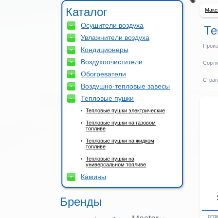
Каталог
Макс
Осушители воздуха
Те
Увлажнители воздуха
Произ
Кондиционеры
Воздухоочистители
Сорти
Обогреватели
Стран
Воздушно-тепловые завесы
Тепловые пушки
Тепловые пушки электрические
Тепловые пушки на газовом
топливе
Тепловые пушки на жидком
топливе
Тепловые пушки на
универсальном топливе
Камины
Бренды
отр